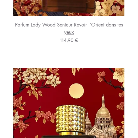
Parfum Lady Wood Senteur Revoir l’Orient dans tes
yeux
Prix
114,90 €