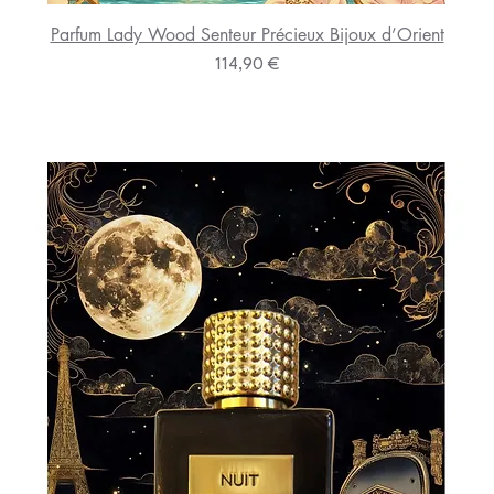
Parfum Lady Wood Senteur Précieux Bijoux d’Orient
Prix
114,90 €