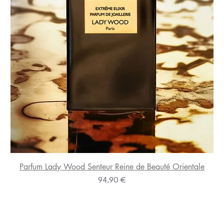
Parfum Lady Wood Senteur Reine de Beauté Orientale
Prix
94,90 €