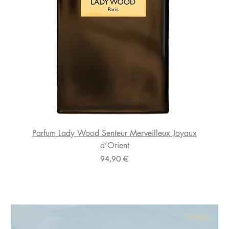
Parfum Lady Wood Senteur Merveilleux Joyaux
d’Orient
Prix
94,90 €