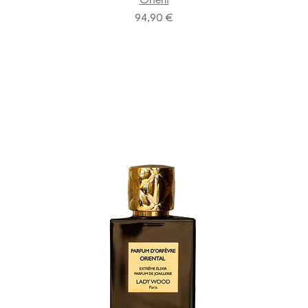
Prix
94,90 €