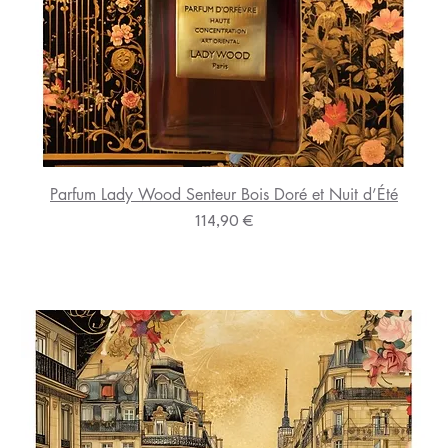
Parfum Lady Wood Senteur Bois Doré et Nuit d’Été
Prix
114,90 €