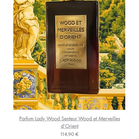
Parfum Lady Wood Senteur Wood et Merveilles
d’Orient
Prix
114,90 €