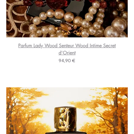
Parfum Lady Wood Senteur Wood Intime Secret
d’Orient
Prix
94,90 €