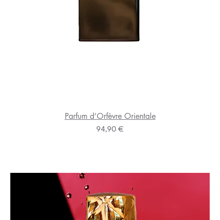
Parfum d’Orfèvre Orientale
Prix
94,90 €