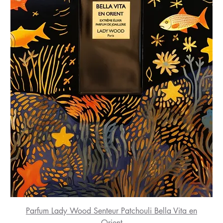
Parfum Lady Wood Senteur Patchouli Bella Vita en
Orient