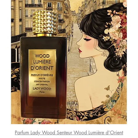
Parfum Lady Wood Senteur Wood Lumière d’Orient