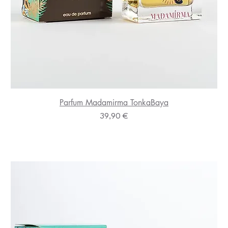
Parfum Madamirma TonkaBaya
Prix
39,90 €