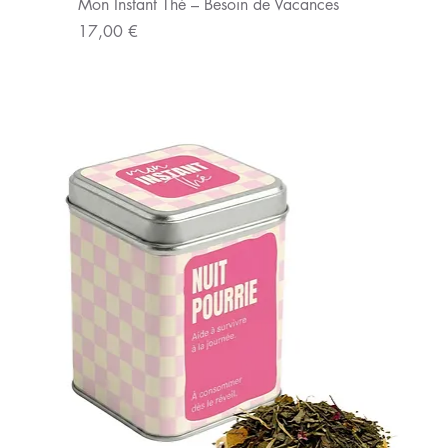
Mon Instant Thé – Besoin de Vacances
Prix
17,00 €