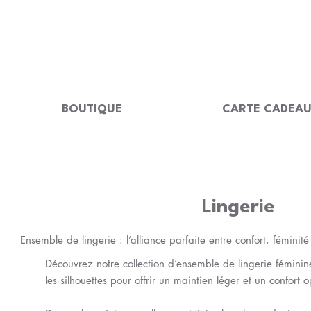
LIVRAISON GRATUITE Dès 99 €                                                  
BOUTIQUE
CARTE CADEA
Lingerie
Ensemble de lingerie : l’alliance parfaite entre confort, fémini
Découvrez notre collection d’ensemble de lingerie féminin
les silhouettes pour offrir un maintien léger et un confort