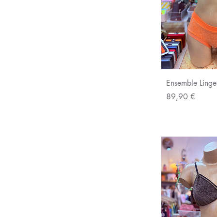
Aperç
Ensemble Linge
Prix
89,90 €