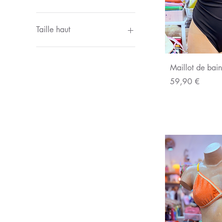
36/42
Taille haut
TU
Aperç
Maillot de bain
Prix
59,90 €