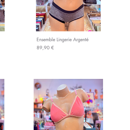
Aperçu rapide
Ensemble Lingerie Argenté
Prix
89,90 €