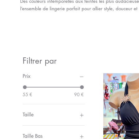
Des couleurs intemporelles aux teintes les plus audacieus
l’ensemble de lingerie parfait pour allier style, douceur et 
Filtrer par
Prix
55 €
90 €
Taille
M/L
S/M
Taille Bas