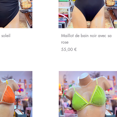
u rapide
Aperçu rapide
 soleil
Maillot de bain noir avec sa
rose
Prix
55,00 €