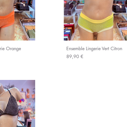
u rapide
Aperçu rapide
rie Orange
Ensemble Lingerie Vert Citron
Prix
89,90 €