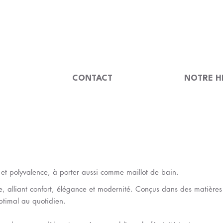
                                         
U
CONTACT
NOTRE H
té et polyvalence, à porter aussi comme maillot de bain.
e, alliant confort, élégance et modernité. Conçus dans des matières
 optimal au quotidien.