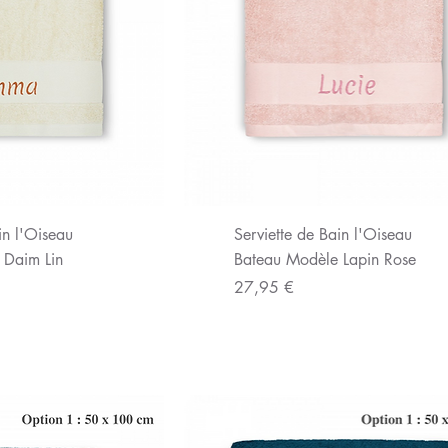
u rapide
Aperçu rapide
in l'Oiseau
Serviette de Bain l'Oiseau
 Daim Lin
Bateau Modèle Lapin Rose
Prix
27,95 €