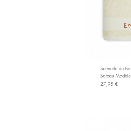
Aperç
Serviette de Ba
Bateau Modèle
Prix
27,95 €