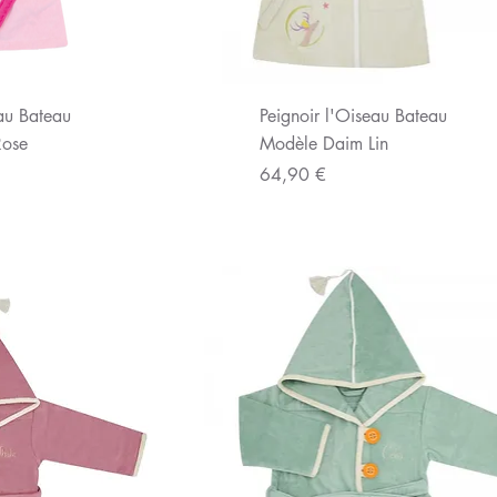
u rapide
Aperçu rapide
eau Bateau
Peignoir l'Oiseau Bateau
Rose
Modèle Daim Lin
Prix
64,90 €