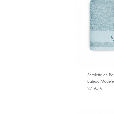
Aperç
Serviette de Ba
Bateau Modèle
Prix
27,95 €