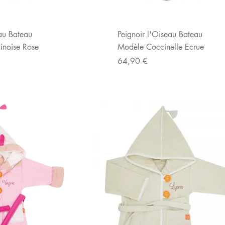
u rapide
Aperçu rapide
eau Bateau
Peignoir l'Oiseau Bateau
inoise Rose
Modèle Coccinelle Ecrue
Prix
64,90 €