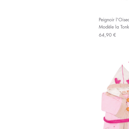
Aperç
Peignoir l'Ois
Modèle la Tonk
Prix
64,90 €