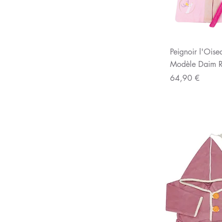
Aperç
Peignoir l'Ois
Modèle Daim 
Prix
64,90 €