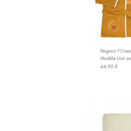
Aperç
Peignoir l'Ois
Modèle Lion sa
Prix
64,90 €