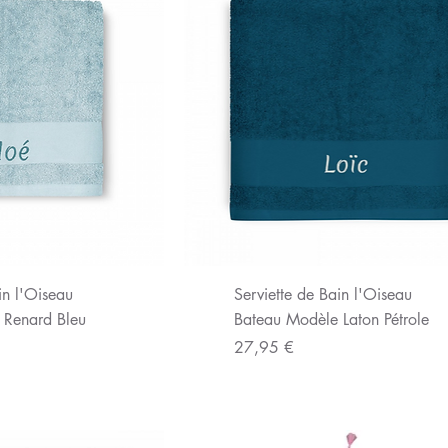
u rapide
Aperçu rapide
in l'Oiseau
Serviette de Bain l'Oiseau
 Renard Bleu
Bateau Modèle Laton Pétrole
Prix
27,95 €