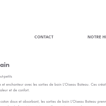
                                         
U
CONTACT
NOTRE H
Bain
t-petits
et enchanteur avec les sorties de bain L’Oiseau Bateau. Ces créati
aleur et de confort.
coton doux et absorbant, les sorties de bain L’Oiseau Bateau prenn