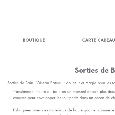
LIVRAISON GRATUITE Dès 99 €                                                  
BOUTIQUE
CARTE CADEA
Sorties de 
Sorties de Bain L’Oiseau Bateau : douceur et magie pour les tou
Transformez l’heure du bain en un moment encore plus doux 
conçues pour envelopper les tout-petits dans un cocon de ch
Fabriquées avec des matériaux de haute qualité, comme le 