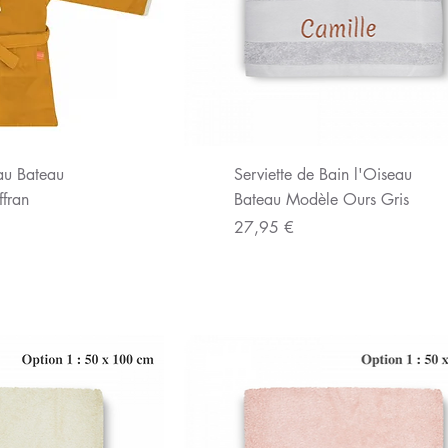
u rapide
Aperçu rapide
eau Bateau
Serviette de Bain l'Oiseau
ffran
Bateau Modèle Ours Gris
Prix
27,95 €