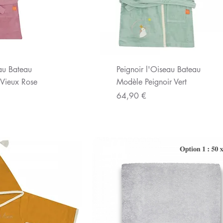
u rapide
Aperçu rapide
eau Bateau
Peignoir l'Oiseau Bateau
Vieux Rose
Modèle Peignoir Vert
Prix
64,90 €