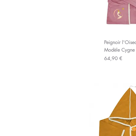
Aperç
Peignoir l'Ois
Modèle Cygne 
Prix
64,90 €