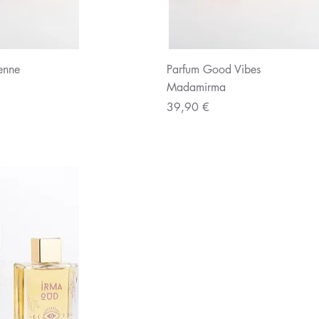
u rapide
Aperçu rapide
enne
Parfum Good Vibes
Madamirma
Prix
39,90 €