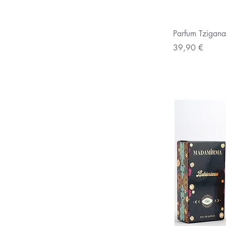
Aperç
Parfum Tzigan
Prix
39,90 €