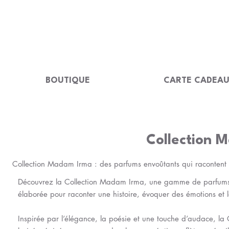
LIVRAISON GRATUITE Dès 99 €                                                  
BOUTIQUE
CARTE CADEA
Collection
Collection Madam Irma : des parfums envoûtants qui racontent 
Découvrez la Collection Madam Irma, une gamme de parfums un
élaborée pour raconter une histoire, évoquer des émotions et 
Inspirée par l’élégance, la poésie et une touche d’audace, l