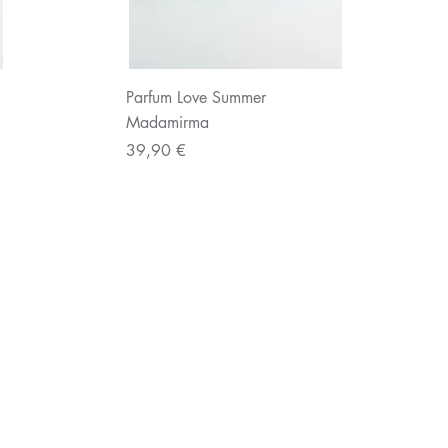
Aperçu rapide
Parfum Love Summer
Madamirma
Prix
39,90 €