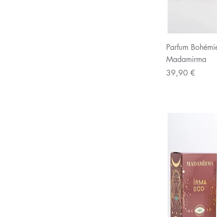
Aperç
Parfum Bohémi
Madamirma
Prix
39,90 €