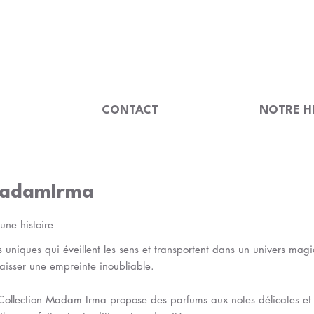
                                         
U
CONTACT
NOTRE H
 MadamIrma
une histoire
iques qui éveillent les sens et transportent dans un univers mag
laisser une empreinte inoubliable.
a Collection Madam Irma propose des parfums aux notes délicates et 