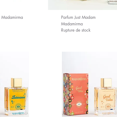
u rapide
Aperçu rapide
a Madamirma
Parfum Just Madam
Madamirma
Rupture de stock