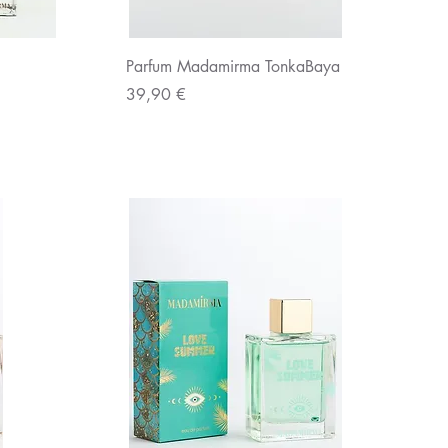
Aperçu rapide
Parfum Madamirma TonkaBaya
Prix
39,90 €