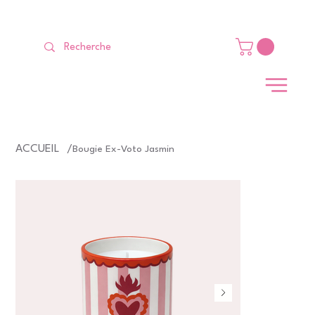
LIVRAISON GRATUITE Dès 99 €                                                   
ACCUEIL
/
Bougie Ex-Voto Jasmin