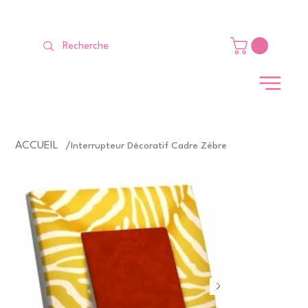
LIVRAISON GRATUITE Dès 99 €                                                   
ACCUEIL
/
Interrupteur Décoratif Cadre Zèbre