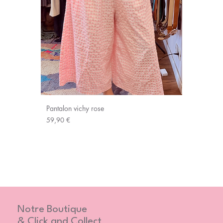
Pantalon vichy rose
Prix
59,90 €
Notre Boutique
& Click and Collect