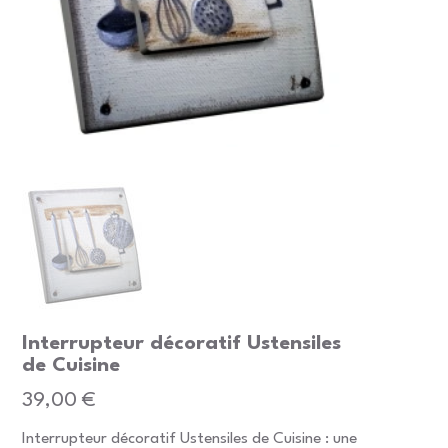
Interrupteur décoratif Ustensiles
de Cuisine
Prix
39,00 €
Interrupteur décoratif Ustensiles de Cuisine : une