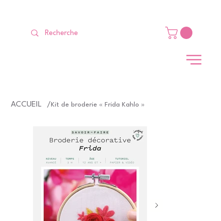
LIVRAISON GRATUITE Dès 99 €                                                   
ACCUEIL
/
Kit de broderie « Frida Kahlo »