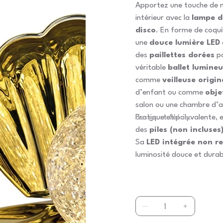
Apportez une touche de m
intérieur avec la
lampe d
disco
. En forme de coquill
une
douce lumière LED
des
paillettes dorées
po
véritable
ballet lumine
comme
veilleuse origin
d’enfant ou comme
obje
salon ou une chambre d’ad
design et féérie.
Pratique et polyvalente, 
des
piles (non incluses
Sa
LED intégrée non r
luminosité douce et durab