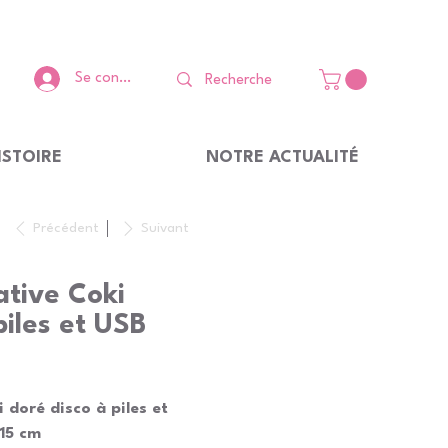
Se connecter
ISTOIRE
NOTRE ACTUALITÉ
Précédent
Suivant
tive Coki
piles et USB
doré disco à piles et
H15 cm