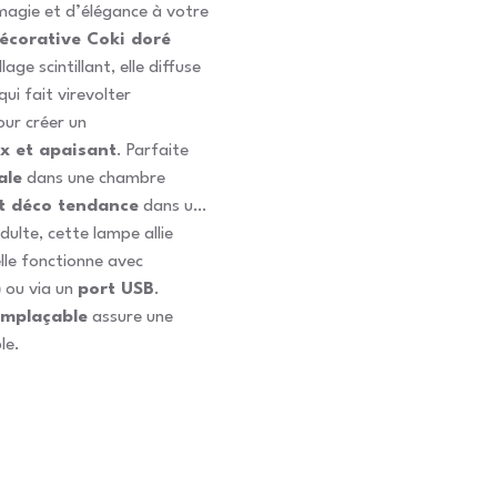
agie et d’élégance à votre
écorative Coki doré
age scintillant, elle diffuse
qui fait virevolter
ur créer un
ux et apaisant
. Parfaite
ale
dans une chambre
t déco tendance
dans un
ulte, cette lampe allie
elle fonctionne avec
)
ou via un
port USB
.
emplaçable
assure une
le.