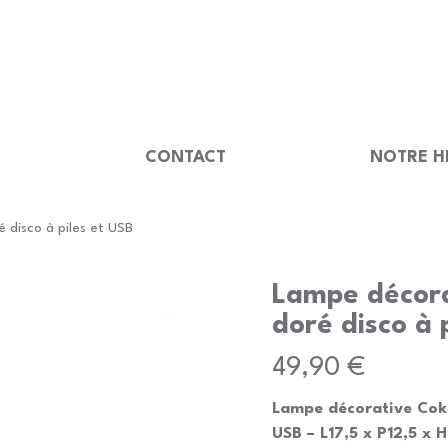
                                         
U
CONTACT
NOTRE H
 disco à piles et USB
Lampe décora
doré disco à 
Prix
49,90 €
Lampe décorative Coki 
USB – L17,5 x P12,5 x 