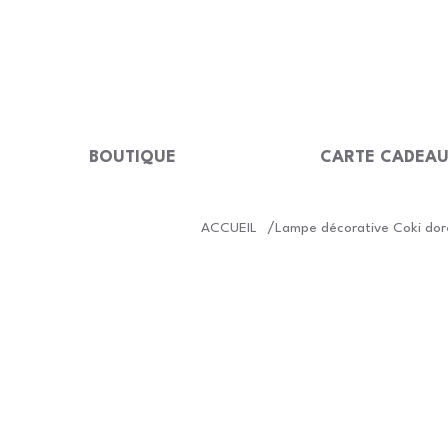
LIVRAISON GRATUITE Dès 99 €                                                  
BOUTIQUE
CARTE CADEA
/
ACCUEIL
Lampe décorative Coki doré