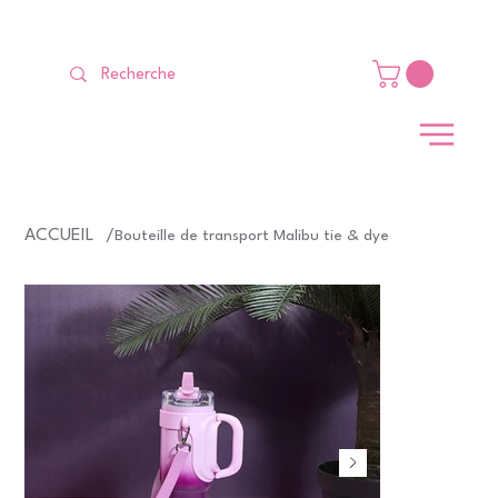
LIVRAISON GRATUITE Dès 99 €                                                   
ACCUEIL
/
Bouteille de transport Malibu tie & dye