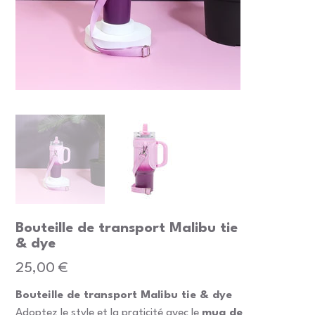
Bouteille de transport Malibu tie
& dye
Prix
25,00 €
Bouteille de transport Malibu tie & dye
Adoptez le style et la praticité avec le
mug de