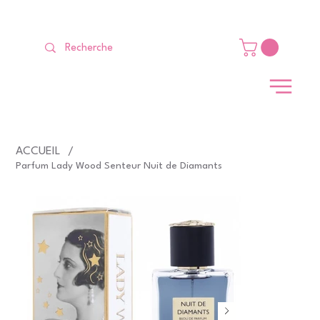
LIVRAISON GRATUITE Dès 99 €                                                   
ACCUEIL
/
Parfum Lady Wood Senteur Nuit de Diamants