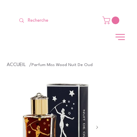
LIVRAISON GRATUITE Dès 99 €                                                   
ACCUEIL
/
Parfum Miss Wood Nuit De Oud