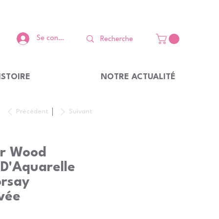
Se connecter
ISTOIRE
NOTRE ACTUALITÉ
Précédent
Suivant
er Wood
 D'Aquarelle
orsay
ivée