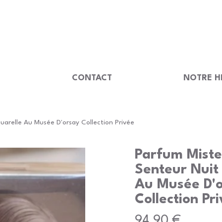
                                         
U
CONTACT
NOTRE H
arelle Au Musée D'orsay Collection Privée
Parfum Mist
Senteur Nuit
Au Musée D'
Collection Pr
Prix
94,90 €