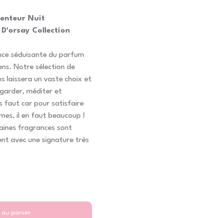
enteur Nuit
D'orsay Collection
ance séduisante du parfum
ens. Notre sélection de
laissera un vaste choix et
garder, méditer et
us faut car pour satisfaire
mes, il en faut beaucoup !
taines fragrances sont
ent avec une signature très
 au panier