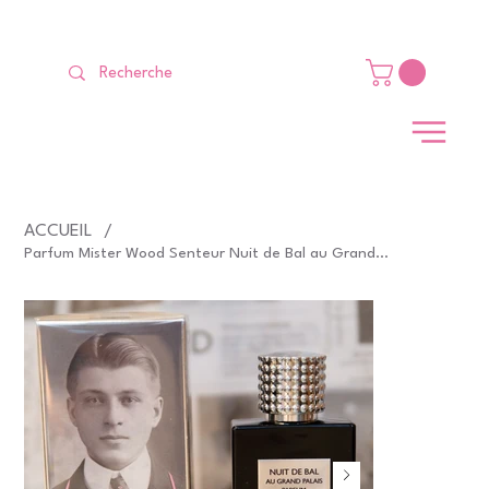
LIVRAISON GRATUITE Dès 99 €                                                   
ACCUEIL
/
Parfum Mister Wood Senteur Nuit de Bal au Grand Palais Collection Privée