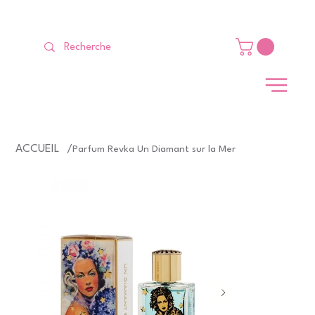
LIVRAISON GRATUITE Dès 99 €                                                   
ACCUEIL
/
Parfum Revka Un Diamant sur la Mer