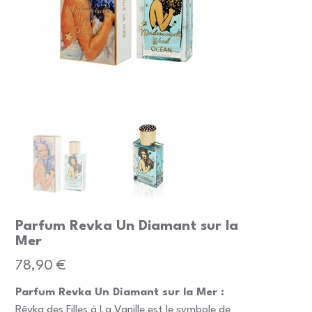
Parfum Revka Un Diamant sur la
Mer
Prix
78,90 €
Parfum Revka Un Diamant sur la Mer :
Rêvka des Filles à La Vanille est le symbole de