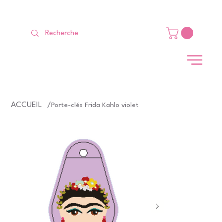
LIVRAISON GRATUITE Dès 99 €                                                   
ACCUEIL
/
Porte-clés Frida Kahlo violet