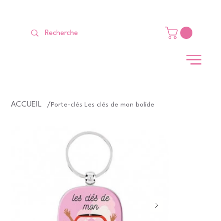
LIVRAISON GRATUITE Dès 99 €                                                   
ACCUEIL
/
Porte-clés Les clés de mon bolide