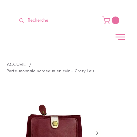
LIVRAISON GRATUITE Dès 99 €                                                   
ACCUEIL
/
Porte-monnaie bordeaux en cuir – Crazy Lou