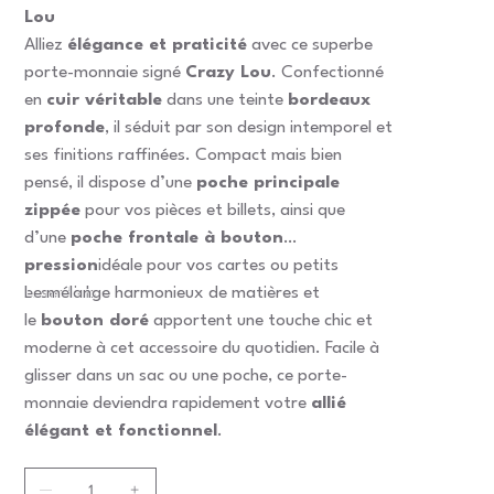
Lou
Alliez
élégance et praticité
avec ce superbe
porte-monnaie signé
Crazy Lou
. Confectionné
en
cuir véritable
dans une teinte
bordeaux
profonde
, il séduit par son design intemporel et
ses finitions raffinées. Compact mais bien
pensé, il dispose d’une
poche principale
zippée
pour vos pièces et billets, ainsi que
d’une
poche frontale à bouton
pression
idéale pour vos cartes ou petits
essentiels.
Le mélange harmonieux de matières et
le
bouton doré
apportent une touche chic et
moderne à cet accessoire du quotidien. Facile à
glisser dans un sac ou une poche, ce porte-
monnaie deviendra rapidement votre
allié
élégant et fonctionnel
.