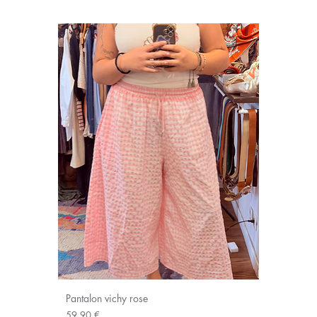
Pantalon vichy rose
Prix
59,90 €