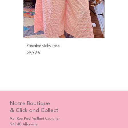
Pantalon vichy rose
Prix
59,90 €
Notre Boutique
& Click and Collect
93, Rue Paul Vaillant Couturier
94140 Alfortville