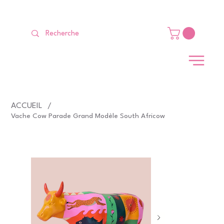
LIVRAISON GRATUITE Dès 99 €                                                   
ACCUEIL
/
Vache Cow Parade Grand Modèle South Africow