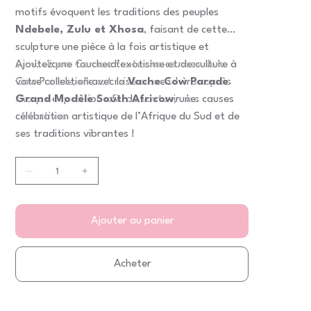
motifs évoquent les traditions des peuples
Ndebele, Zulu et Xhosa
, faisant de cette
sculpture une pièce à la fois artistique et
symbolique. Comme toutes les œuvres de la
Ajoutez une touche d’exotisme et de culture à
Cow Parade, elle est mise aux enchères après
votre collection avec la
Vache Cow Parade
chaque exposition afin de soutenir des causes
Grand Modèle South Africow
, une
caritatives.
célébration artistique de l’Afrique du Sud et de
ses traditions vibrantes !
Ajouter au panier
Acheter