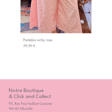
Pantalon vichy rose
Prix
59,90 €
Notre Boutique
& Click and Collect
93, Rue Paul Vaillant Couturier
94140 Alfortville