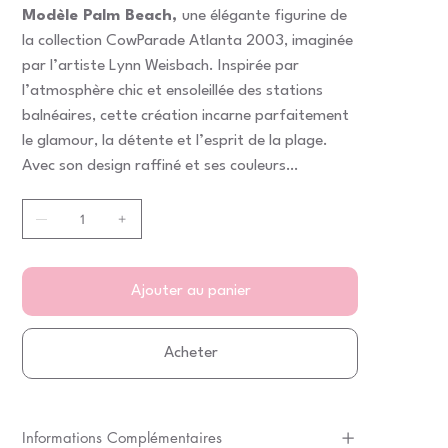
Modèle Palm Beach,
une élégante figurine de
la collection CowParade Atlanta 2003, imaginée
par l’artiste Lynn Weisbach. Inspirée par
l’atmosphère chic et ensoleillée des stations
balnéaires, cette création incarne parfaitement
le glamour, la détente et l’esprit de la plage.
Avec son design raffiné et ses couleurs
lumineuses, cette vache décorative évoque le
sable chaud, les palmiers et le style estival
emblématique de Palm Beach. Chaque détail
met en valeur une esthétique à la fois
sophistiquée et joyeuse, idéale pour apporter
Ajouter au panier
une touche de fraîcheur à votre décoration
intérieure.
Acheter
Informations Complémentaires