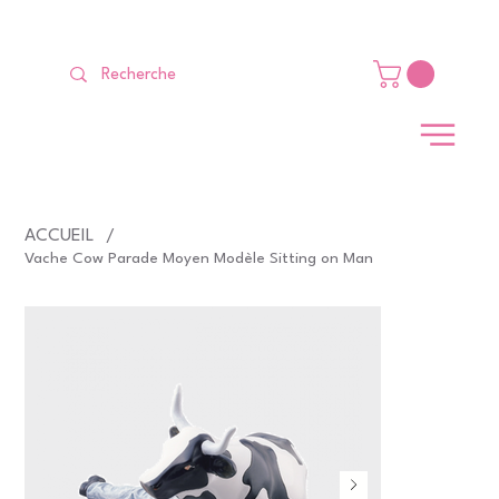
LIVRAISON GRATUITE Dès 99 €                                                   
ACCUEIL
/
Vache Cow Parade Moyen Modèle Sitting on Man