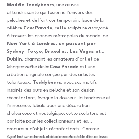
Modèle Teddybears
, une œuvre
attendrissante qui fusionne l’univers des
peluches et de l’art contemporain. Issue de la
célèbre
Cow Parade
, cette sculpture a voyagé
à travers les grandes métropoles du monde, de
New York à Londres, en passant par
Sydney, Tokyo, Bruxelles, Las Vegas et
Dublin
, charmant les amateurs d’art et de
souvenirs d’enfance.
Chaque vache de la
Cow Parade
est une
création originale conçue par des artistes
talentueux.
Teddybears
, avec ses motifs
inspirés des ours en peluche et son design
réconfortant, évoque la douceur, la tendresse et
l’innocence. Idéale pour une décoration
chaleureuse et nostalgique, cette sculpture est
parfaite pour les collectionneurs et les
amoureux d’objets réconfortants. Comme
toutes les œuvres de la Cow Parade, elle est
Ajoutez une touche de douceur et de tendresse