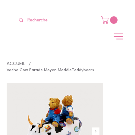
LIVRAISON GRATUITE Dès 99 €                                                   
ACCUEIL
/
Vache Cow Parade Moyen ModèleTeddybears