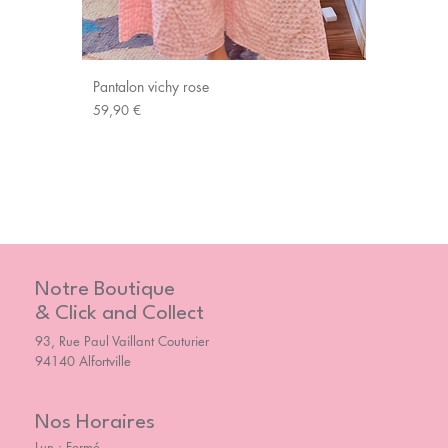
Pantalon vichy rose
Prix
59,90 €
Notre Boutique
& Click and Collect
93, Rue Paul Vaillant Couturier
94140 Alfortville
Nos Horaires
Lun : Fermé