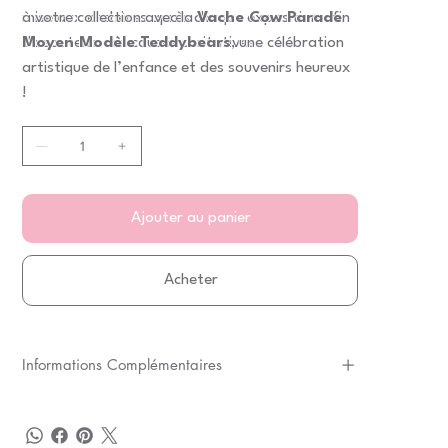
mise aux enchères après chaque exposition afin
à votre collection avec la
Vache Cow Parade
de soutenir des causes caritatives.
Moyen Modèle Teddybears
, une célébration
artistique de l’enfance et des souvenirs heureux
!
Ajouter au panier
Acheter
Informations Complémentaires