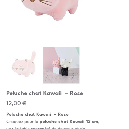
Peluche chat Kawaii – Rose
Prix
12,00 €
Peluche chat Kawaii – Rose
Craquez pour la
peluche chat Kawaii 13 cm
,