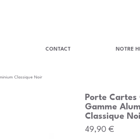
                                         
U
CONTACT
NOTRE H
inium Classique Noir
Porte Cartes
Gamme Alum
Classique No
Prix
49,90 €