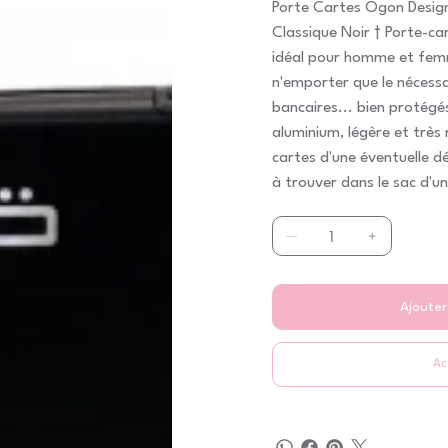
Porte Cartes Ogon Desig
Classique Noir † Porte-ca
idéal pour homme et femm
n'emporter que le nécessai
bancaires... bien protégé
aluminium, légère et très 
cartes d'une éventuelle dé
à trouver dans le sac d'
parfaitement aux poches
homme. † Pratique, gr‚ce
peut aisément mettre 2 
en PVC indéchirable qui s'
contenu est lisible en un s
Ajouter
10.9 x 7.2 x 1.9 cm Matiè
Ac