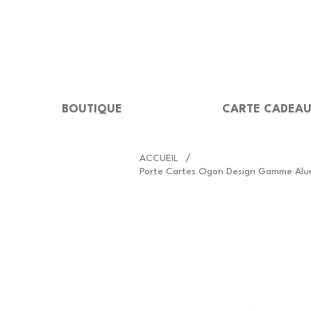
LIVRAISON GRATUITE Dès 99 €                                                  
BOUTIQUE
CARTE CADEA
/
ACCUEIL
Porte Cartes Ogon Design Gamme Alum