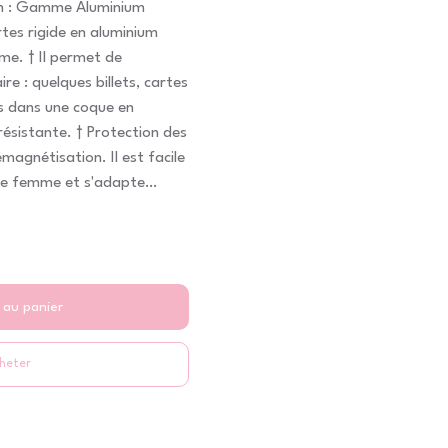
n : Gamme Aluminium
rtes rigide en aluminium
e. † Il permet de
re : quelques billets, cartes
s dans une coque en
résistante. † Protection des
magnétisation. Il est facile
une femme et s'adapte
 des vÍtements d'un
 aux 7 compartiments (on
cartes par compartiment)
ouvre en éventail, le
eul coup d'oeil. Dimension :
 au panier
re : Aluminium 2.5.0.0
heter