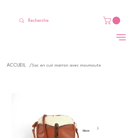
LIVRAISON GRATUITE Dès 99 €                                                   
ACCUEIL
/
Sac en cuir marron avec moumoute